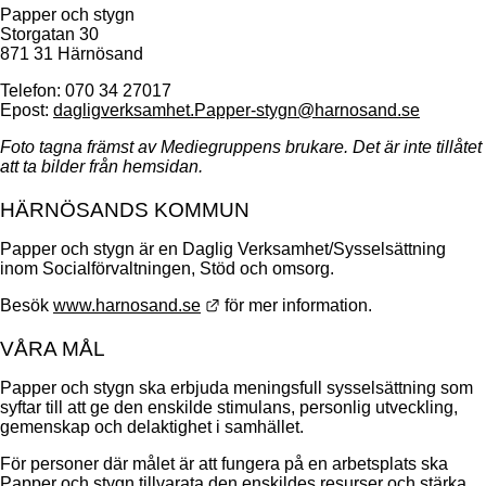
Papper och stygn
Storgatan 30
871 31 Härnösand
Telefon: 070 34 27017
Epost: 
dagligverksamhet.Papper-stygn@harnosand.se
Foto tagna främst av Mediegruppens brukare. Det är inte tillåtet 
att ta bilder från hemsidan.
HÄRNÖSANDS KOMMUN
Papper och stygn är en Daglig Verksamhet/Sysselsättning 
inom Socialförvaltningen, Stöd och omsorg.
Länk till annan webbplats.
Besök 
www.harnosand.se
 för mer information.
VÅRA MÅL
Papper och stygn ska erbjuda meningsfull sysselsättning som 
syftar till att ge den enskilde stimulans, personlig utveckling, 
gemenskap och delaktighet i samhället.
För personer där målet är att fungera på en arbetsplats ska 
Papper och stygn tillvarata den enskildes resurser och stärka 