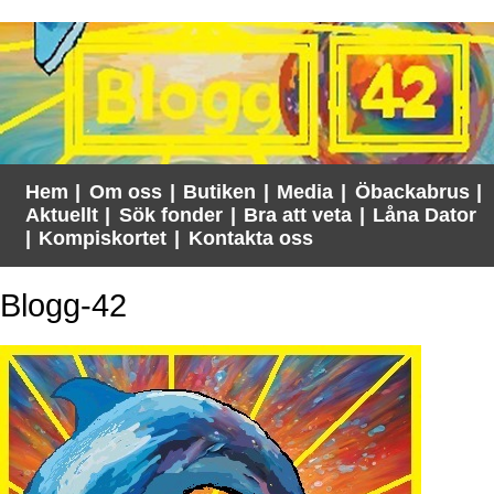
Hem
|
Om oss
|
Butiken
|
Media
|
Öbackabrus
|
Aktuellt
|
Sök fonder
|
Bra att veta
|
Låna Dator
|
Kompiskortet
|
Kontakta oss
Blogg-42