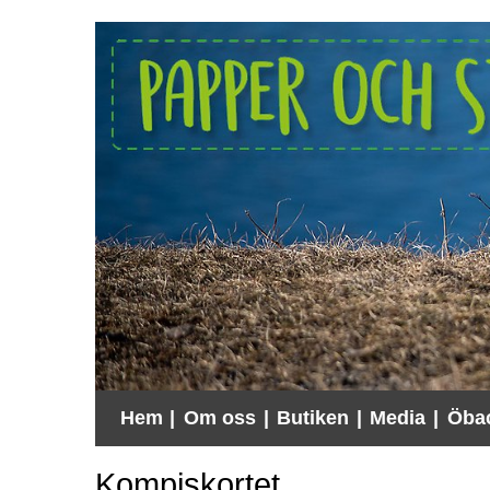
Hem
|
Om oss
|
Butiken
|
Media
|
Öba
Kompiskortet