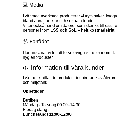
💻 Media
I vår mediaverkstad producerar vi trycksaker, foto
bland annat artiklar och sökbara fonder.
Vi tar också hand om datorer som skänks till oss, rep
personer inom 
LSS och SoL – helt kostnadsfritt
.
📦 Förrådet
Här ansvarar vi för att förse övriga enheter inom 
hygienprodukter.
🌿 Information till våra kunder
I vår butik hittar du produkter inspirerade av återbru
och miljötänk.
Öppettider
Butiken
Måndag - Torsdag 09:00–14.30
Fredag stängt
Lunchstängt 11:00-12:00