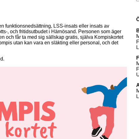
Ö
n funktionsnedsättning, LSS-insats eller insats av 
B
rotts-, och fritidsutbudet i Härnösand. Personen som äger 
M
en och får ta med sig sällskap gratis, själva Kompiskortet 
F
mpis utan kan vara en släkting eller personal, och det 
L
F
nd.
M
F
U
A
M
L