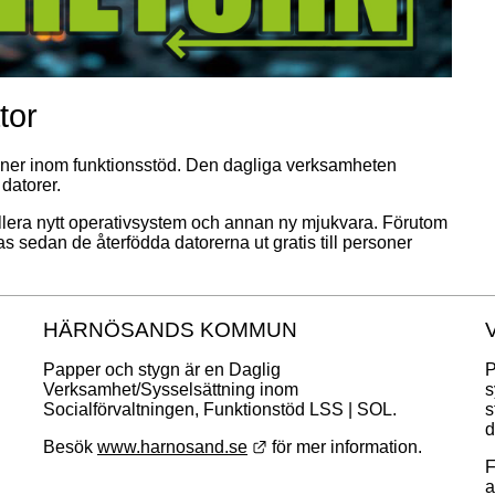
tor
rsoner inom funktionsstöd. Den dagliga verksamheten 
datorer.
llera nytt operativsystem och annan ny mjukvara. Förutom 
s sedan de återfödda datorerna ut gratis till personer 
HÄRNÖSANDS KOMMUN
Papper och stygn är en Daglig 
P
Verksamhet/Sysselsättning inom 
s
Socialförvaltningen, Funktionstöd LSS | SOL.
s
d
Länk till annan webbplats.
Besök 
www.harnosand.se
 för mer information.
F
a