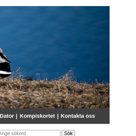
Dator
|
Kompiskortet
|
Kontakta oss
ök. Sökförslagen presenteras under sökrutan