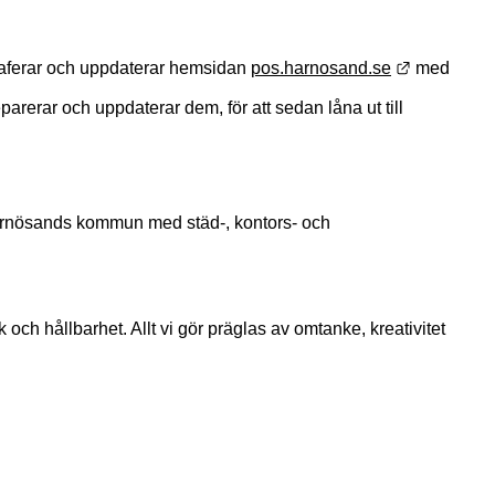
Länk till 
graferar och uppdaterar hemsidan 
pos.harnosand.se
 med 
arerar och uppdaterar dem, för att sedan låna ut till 
Härnösands kommun med städ-, kontors- och 
k och hållbarhet. Allt vi gör präglas av omtanke, kreativitet 