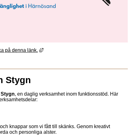
Länk till annan webbplats, öppnas i nytt föns
ka på denna länk.
h Stygn
 Stygn
, en daglig verksamhet inom funktionsstöd. Här 
 verksamhetsdelar:
och knappar som vi fått till skänks. Genom kreativt 
orda och personliga alster.