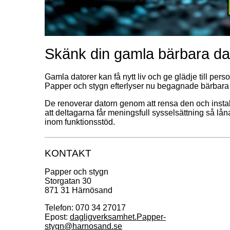
Skänk din gamla bärbara da
Gamla datorer kan få nytt liv och ge glädje till pe
Papper och stygn efterlyser nu begagnade bärbara 
De renoverar datorn genom att rensa den och insta
att deltagarna får meningsfull sysselsättning så låna
inom funktionsstöd.
KONTAKT
Papper och stygn
Storgatan 30
871 31 Härnösand
Telefon: 070 34 27017
Epost: 
dagligverksamhet.Papper-
stygn@harnosand.se